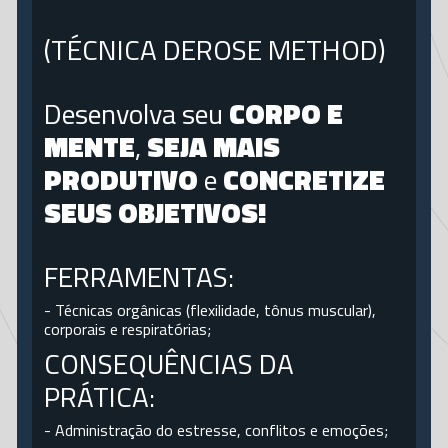
(TÉCNICA DEROSE METHOD)
LES MILLS BODYBALANCE
Desenvolva seu
CORPO E
MENTE
,
SEJA MAIS
PRODUTIVO
e
CONCRETIZE
LES MILLS BODYPUMP
SEUS OBJETIVOS!
FERRAMENTAS:
MUSCULAÇÃO
- Técnicas orgânicas (flexilidade, tônus muscular),
corporais e respiratórias;
CONSEQUÊNCIAS DA
STRONG BY ZUMBA
PRÁTICA:
- Administração do estresse, conflitos e emoções;