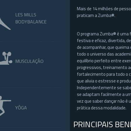
Mais de 14 milhões de pess
LES MILLS
praticam a Zumba®.
BODYBALANCE
O programa Zumba® é uma f
festiva e eficaz, divertida, de
de acompanhar, que queima c
todo o universo das academ
equilíbrio perfeito entre exer
MUSCULAÇÃO
progressivos, treinamento a
fortalecimento para todo o c
que alivia o estresse e produ
Independentemente se sabe 
se adaptam facilmente a u
vez que saber dançar não é u
YÔGA
prática dessa modalidade.
PRINCIPAIS BEN