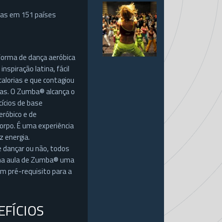
oas em 151 países
orma de dança aeróbica
 inspiração latina, fácil
alorias e que contagiou
ias. O Zumba® alcança o
cícios de base
eróbico e de
orpo. É uma experiência
z energia.
dançar ou não, todos
ma aula de Zumba® uma
m pré-requisito para a
EFÍCIOS