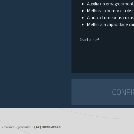
Auxilia no emagrecimen
Melhora o humor e a dis
Ajuda a tornear as cox
Melhora a capacidade car
Divirta-se!
CONFI
América - Joinville -
(47) 3028-8949