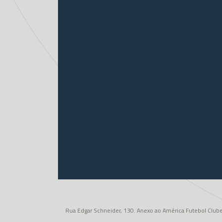
Rua Edgar Schneider, 130. Anexo ao América Futebol Clube 