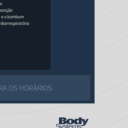
to
posição
as e o bumbum
diorrespiratória
RA OS HORÁRIOS